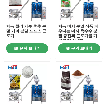
제품 소개
자동 칠리 가루 후추 분
자동 미세 분말 식품 파
분말 포장기
말 커피 분말 프프스 곤
우더는 마지 옥수수 분
포기
말 충전과 곤포기를 가
루로 빻습니다
수직 곤포기
문의 보내기
문의 보내기
과립 포장기
분말 충전 기계
스낵 곤포기
냉동 식품 곤포기