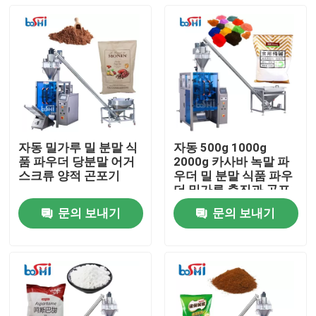
자동 밀가루 밀 분말 식
자동 500g 1000g
품 파우더 당분말 어거
2000g 카사바 녹말 파
스크류 양적 곤포기
우더 밀 분말 식품 파우
더 밀가루 충진과 곤포
기
문의 보내기
문의 보내기
홈
회사 소개
접촉