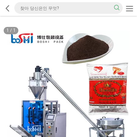
1
/
1