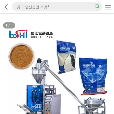
1
/
1