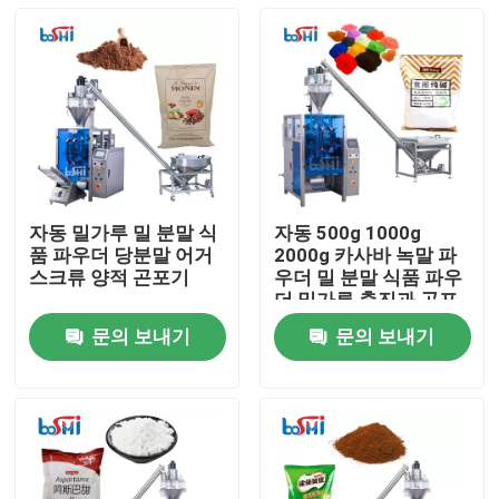
자동 밀가루 밀 분말 식
자동 500g 1000g
품 파우더 당분말 어거
2000g 카사바 녹말 파
스크류 양적 곤포기
우더 밀 분말 식품 파우
더 밀가루 충진과 곤포
기
문의 보내기
문의 보내기
홈
회사 소개
접촉