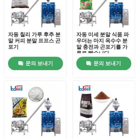
제품 소개
자동 칠리 가루 후추 분
자동 미세 분말 식품 파
분말 포장기
말 커피 분말 프프스 곤
우더는 마지 옥수수 분
포기
말 충전과 곤포기를 가
루로 빻습니다
수직 곤포기
문의 보내기
문의 보내기
과립 포장기
분말 충전 기계
스낵 곤포기
냉동 식품 곤포기