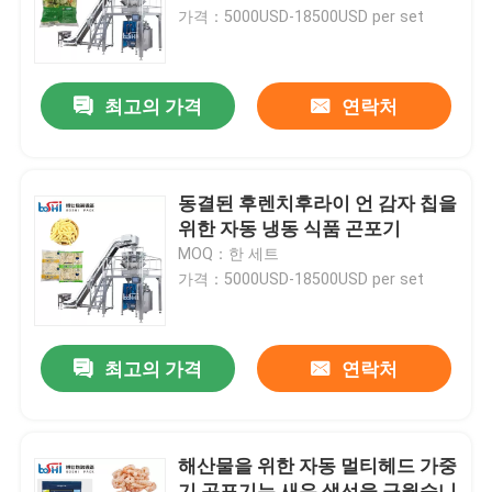
가격：5000USD-18500USD per set
공장 견학
최고의 가격
연락처
품질 관리
문의하기
동결된 후렌치후라이 언 감자 칩을
위한 자동 냉동 식품 곤포기
MOQ：한 세트
조회를 요청하다
가격：5000USD-18500USD per set
분말 포장기
최고의 가격
연락처
수직 곤포기
해산물을 위한 자동 멀티헤드 가중
과립 포장기
기 곤포기는 새우 생선을 구웠습니