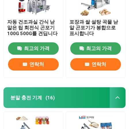
자동 건조과실 간식 낟
포장과 쌀 설탕 곡물 낟
알은 팁 회전식 곤포기
알 곤포기가 봉합으로
100G 500G를 견딥니다
표시합니다
최고의 가격
최고의 가격
연락처
연락처
분말 충전 기계
(16)