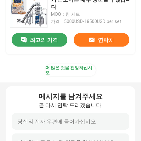
다
MOQ：한 세트
분말 충전 기계
가격：5000USD-18500USD per set
스낵 곤포기
최고의 가격
연락처
냉동 식품 곤포기
더 많은 것을 전망하십시
오
미리 만들어진 파우치 포장 기계
메시지를 남겨주세요
자동 병 충전기
곧 다시 연락 드리겠습니다!
세미 오토매틱 병 충전기
곤포기 부속물