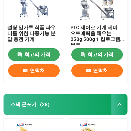
설탕 밀가루 식품 파우
PLC 제어로 기계 세미
더를 위한 다중기능 분
오토매틱을 채우는
말 충전 기계
250g 500g 1 킬로그램
분유
최고의 가격
최고의 가격
연락처
연락처
스낵 곤포기
(28)