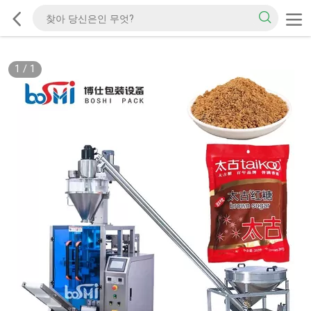
1
/
1