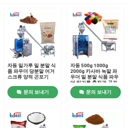
자동 밀가루 밀 분말 식
자동 500g 1000g
품 파우더 당분말 어거
2000g 카사바 녹말 파
스크류 양적 곤포기
우더 밀 분말 식품 파우
더 밀가루 충진과 곤포
기
홈
문의 보내기
문의 보내기
회사 소개
접촉