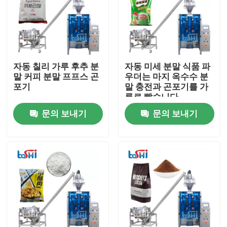
제품 소개
분말 포장기
자동 칠리 가루 후추 분
자동 미세 분말 식품 파
말 커피 분말 프프스 곤
우더는 마지 옥수수 분
포기
말 충전과 곤포기를 가
수직 곤포기
루로 빻습니다
문의 보내기
문의 보내기
과립 포장기
분말 충전 기계
스낵 곤포기
냉동 식품 곤포기