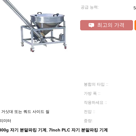
공급 능력:
최고의 가격
봉합의 타입 ::
가방 폭 ::
작용하세요 ::
거싯대 또는 쿼드 사이드 씰
전압 ::
 밀리미터
중량:
300g 자기 분말파킹 기계
7Inch PLC 자기 분말파킹 기계
,