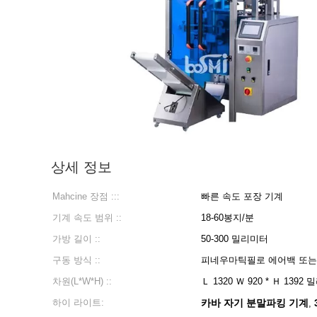
상세 정보
Mahcine 장점 :::
빠른 속도 포장 기계
기계 속도 범위 ::
18-60봉지/분
가방 길이 ::
50-300 밀리미터
구동 방식 ::
피네우마틱필로 에어백 또는 
차원(L*W*H) ::
Ｌ 1320 Ｗ 920 * Ｈ 1392
하이 라이트:
카바 자기 분말파킹 기계
,