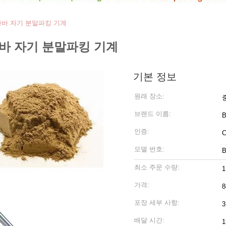
 카바 자기 분말파킹 기계
 카바 자기 분말파킹 기계
기본 정보
원래 장소:
브랜드 이름:
B
인증:
C
모델 번호:
B
최소 주문 수량:
가격:
8
포장 세부 사항:
배달 시간: