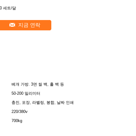
50 세트/달
지금 연락
베개 가방. 3면 씰 백, 홀 백 등
50-200 밀리미터
충진, 포장, 라벨링, 봉합, 날짜 인쇄
220/380v
700kg