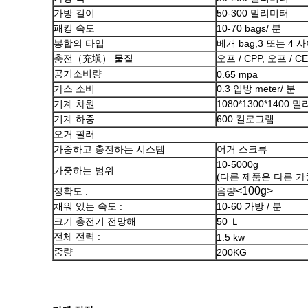
가방 길이
50-300 밀리미터
패킹 속도
10-70 bags/ 분
봉합의 타입
베개 bag,3 또는 4
충전（充塡） 물질
오프 / CPP, 오프 / CE
공기소비량
0.65 mpa
가스 소비
0.3 입방 meter/ 분
기계 차원
1080*1300*1400 
기계 하중
600 킬로그램
오거 필러
가중하고 충전하는 시스템
어거 스크류
10-5000g
가중하는 범위
(다른 제품은 다른 
<100g>
정확도 :
음량
채워 있는 속도 :
10-60 가방 / 분
크기 충전기 전망해
50 Ｌ
전체 전력 :
1.5 kw
중량
200KG