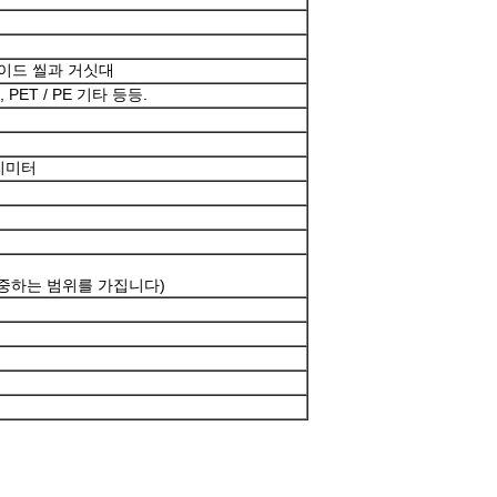
 사이드 씰과 거싯대
, PET / PE 기타 등등.
밀리미터
가중하는 범위를 가집니다)