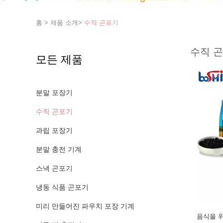
홈
>
제품 소개
>
수직 곤포기
수직 
모든 제품
분말 포장기
수직 곤포기
과립 포장기
분말 충전 기계
스낵 곤포기
냉동 식품 곤포기
미리 만들어진 파우치 포장 기계
음식을 위