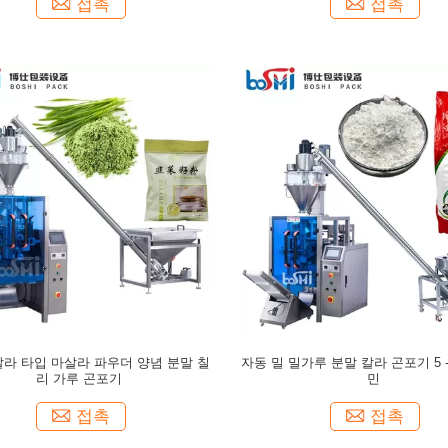
접촉
접촉
칼라 타입 마살라 파우더 양념 분말 칠
자동 밀 밀가루 분말 칼라 곤포기 5 - 6
리 가루 곤포기
민
접촉
접촉