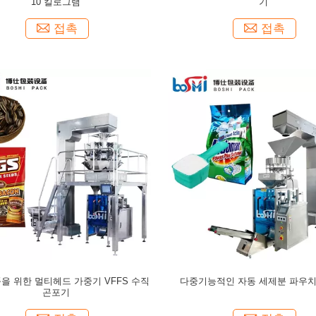
10 킬로그램
기
접촉
접촉
을 위한 멀티헤드 가중기 VFFS 수직
다중기능적인 자동 세제분 파우치
곤포기