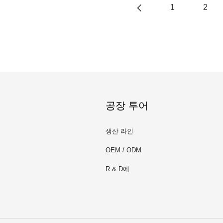
1
2
공장 투어
생산 라인
OEM / ODM
R & D에