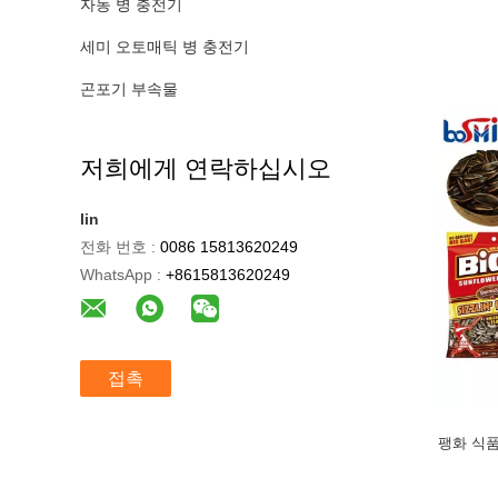
자동 병 충전기
세미 오토매틱 병 충전기
곤포기 부속물
저희에게 연락하십시오
lin
전화 번호 :
0086 15813620249
WhatsApp :
+8615813620249
접촉
팽화 식품