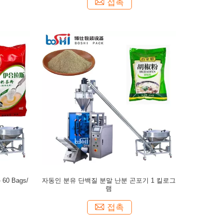
접촉
0 Bags/
자동인 분유 단백질 분말 난분 곤포기 1 킬로그
램
접촉