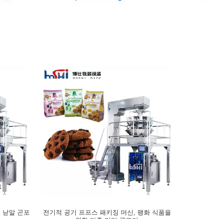
직 낟알 곤포
전기적 공기 프프스 패키징 머신, 팽화 식품을