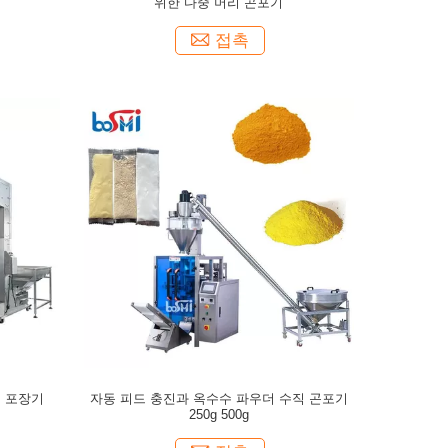
위한 다중 머리 곤포기
접촉
 포장기
자동 피드 충진과 옥수수 파우더 수직 곤포기
250g 500g