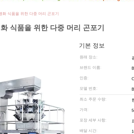
팽화 식품을 위한 다중 머리 곤포기
팽화 식품을 위한 다중 머리 곤포기
기본 정보
원래 장소:
브랜드 이름:
인증:
모델 번호:
B
최소 주문 수량:
가격:
5
포장 세부 사항:
배달 시간:
1