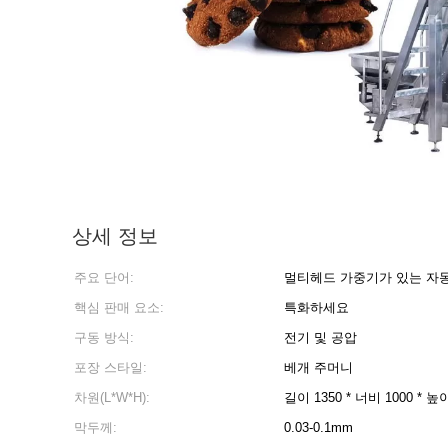
상세 정보
주요 단어:
멀티헤드 가중기가 있는 자동 
핵심 판매 요소:
특화하세요
구동 방식:
전기 및 공압
포장 스타일:
베개 주머니
차원(L*W*H):
길이 1350 * 너비 1000 * 높
막두께:
0.03-0.1mm