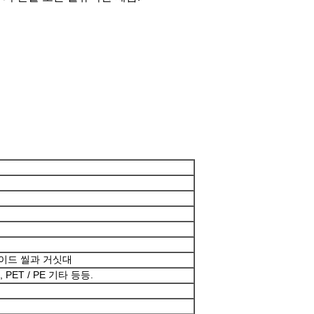
메시지를 남겨주세요
곧 다시 연락 드리겠습니다!
 사이드 씰과 거싯대
, PET / PE 기타 등등.