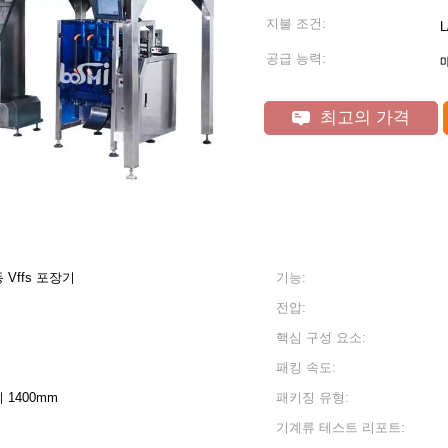
지불 조건:
공급 능력:
최고의 가격
Vffs 포장기
기능:
전압:
핵심 구성 요소:
패킹 속도:
이 1400mm
패키징 유형:
기계류 테스트 리포트: