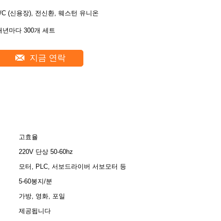
L/C (신용장), 전신환, 웨스턴 유니온
매년마다 300개 세트
지금 연락
고효율
220V 단상 50-60hz
모터, PLC, 서보드라이버 서보모터 등
5-60봉지/분
가방, 영화, 포일
제공됩니다