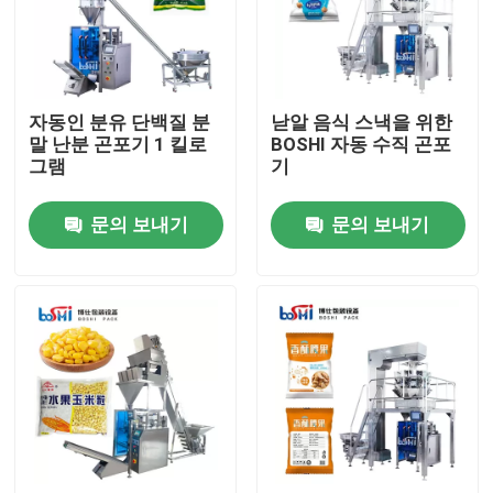
공장 견학
자동인 분유 단백질 분
낟알 음식 스낵을 위한
품질 관리
말 난분 곤포기 1 킬로
BOSHI 자동 수직 곤포
그램
기
문의하기
문의 보내기
문의 보내기
조회를 요청하다
분말 포장기
수직 곤포기
과립 포장기