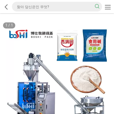
1
/
1