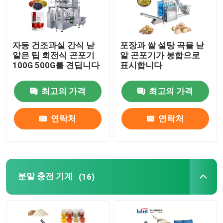
자동 건조과실 간식 낟
포장과 쌀 설탕 곡물 낟
알은 팁 회전식 곤포기
알 곤포기가 봉합으로
100G 500G를 견딥니다
표시합니다
최고의 가격
최고의 가격
연락처
연락처
분말 충전 기계
(16)