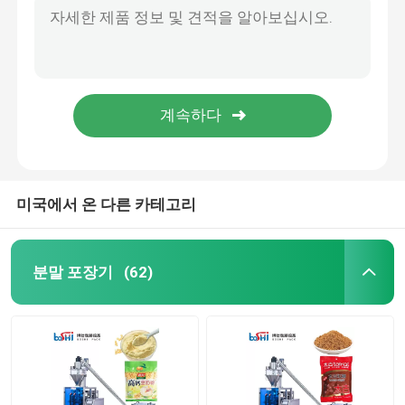
질경이 칩은 터치 스크린으로 기계 PLC 제어를 싸 가벼운 식사를 합니다
분말 충전 기계
새우류 미트볼 동결된 칩을 위한 PLC 컨트롤 냉동 식품 패키징 머신
다중기능적인 피쉬 볼 치킨너겟을 위한 공기 냉동 식품 곤포기
스낵 곤포기
PLC 제어와 수직 아몬드 캐슈 넛 곤포기
분유 밀가루 양념을 위해 다중기능적인 나사송곳 충전기 1 Kg 자기 분말파킹 기계
냉동 식품 곤포기
미국에서 온 다른 카테고리
미리 만들어진 파우치 포장 기계
분말 포장기
(62)
자동 병 충전기
세미 오토매틱 병 충전기
곤포기 부속물