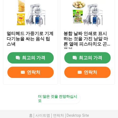
멀티헤드 가중기로 기계
봉합 날짜 인쇄로 표시
다기능을 싸는 음식 팁
하는 것을 가진 낟알 마
스낵
른 열매 피스타치오 곤
포기
최고의 가격
최고의 가격
연락처
연락처
더 많은 것을 전망하십시
오
홈
사이트맵
연락처
Desktop Site