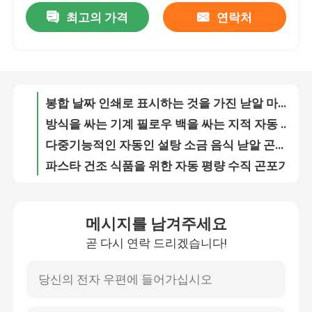
최고의 가격
연락처
채워 있는 봉합과 250g 소다분 샤쉐 곤포기
고 정밀도 커피 분말 곤포기, 밀가루가 기계 OEM을 패키징합니다
공장 견학
멀티헤드 가중기로 기계 다기능을 싸는 음식 팁 스낵
쌀 분말 좋은 곡물 콩을 위한 공기 자동 수직 곤포기
품질 관리
봉합 날짜 인쇄로 표시하는 것을 가진 낟알 마른 열매 피스타치오 곤포기
방식을 싸는 기계 필로우 백을 싸는 지적 자동 솜사탕
문의하기
다중기능적인 자동인 설탕 소금 음식 낟알 곤포기 1 킬로그램
파스타 건조 식품을 위한 자동 평량 수직 곤포기
조회를 요청하다
Roasted Nuts를 위한 칼라 타입 수직 낟알 곤포기
진동 칭량과 자동 아이스 큐브 냉동 식품 곤포기
분말 포장기
메시지를 남겨주세요
공기 사탕 파우치 포장기, PLC 제어 초콜릿 패키징 머신
곧 다시 연락 드리겠습니다!
곡물 콩 건조 식품 마른 열매를 위한 전자동 낟알 곤포기
수직 곤포기
380V 낟알 곤포기, 설비를 패키징하는 전기적 공기 과일
전자동 안주류 곤포기, 무게를 단 공급과 다중 머리 무게 충전기
과립 포장기
다중기능적인 기계 PLC 제어를 싸는 220V 자동 뉴팝콘