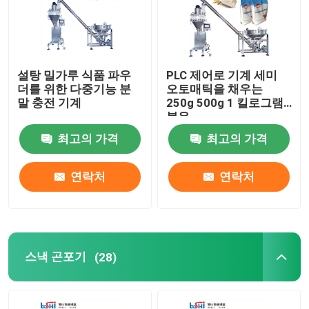
설탕 밀가루 식품 파우
PLC 제어로 기계 세미
더를 위한 다중기능 분
오토매틱을 채우는
말 충전 기계
250g 500g 1 킬로그램
분유
최고의 가격
최고의 가격
연락처
연락처
스낵 곤포기
(28)