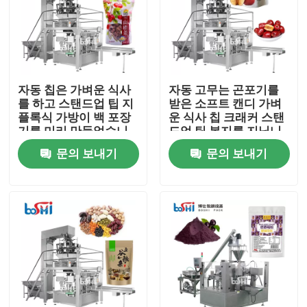
공장 견학
품질 관리
자동 칩은 가벼운 식사
자동 고무는 곤포기를
를 하고 스탠드업 팁 지
받은 소프트 캔디 가벼
플록식 가방이 백 포장
운 식사 칩 크래커 스탠
문의하기
기를 미리 만들었습니
드업 팁 봉지를 지닙니
다
다
문의 보내기
문의 보내기
조회를 요청하다
분말 포장기
수직 곤포기
과립 포장기