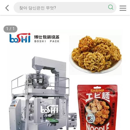
1
/
1