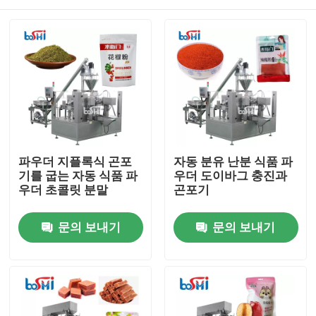
파우더 지플록식 곤포
자동 분유 난분 식품 파
기를 굽는 자동 식품 파
우더 도이바그 충진과
우더 초콜릿 분말
곤포기
집
문의 보내기
문의 보내기
제품
회사 소개