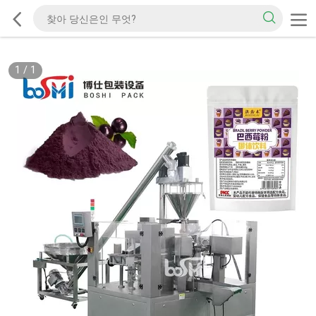
1
/
1