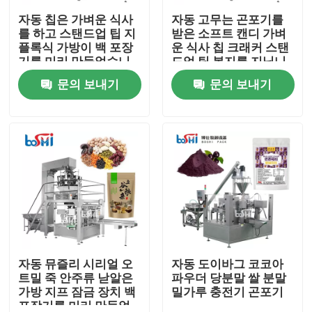
자동 칩은 가벼운 식사
자동 고무는 곤포기를
를 하고 스탠드업 팁 지
받은 소프트 캔디 가벼
공장 견학
플록식 가방이 백 포장
운 식사 칩 크래커 스탠
기를 미리 만들었습니
드업 팁 봉지를 지닙니
다
다
문의 보내기
문의 보내기
품질 관리
문의하기
조회를 요청하다
분말 포장기
수직 곤포기
자동 뮤즐리 시리얼 오
자동 도이바그 코코아
트밀 죽 안주류 낟알은
파우더 당분말 쌀 분말
가방 지프 잠금 장치 백
밀가루 충전기 곤포기
과립 포장기
포장기를 미리 만들었