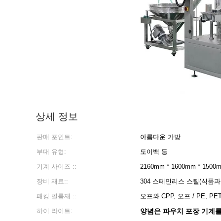
상세 정보
판매 포인트:
아름다운 가방
부대 유형:
도이백 등
기계 사이즈 ::
2160mm * 1600mm * 1500
장비 재료::
304 스테인리스 스틸(식품과
패킹 필름재 ::
오프와 CPP, 오프 / PE, P
하이 라이트:
양념은 파우치 포장 기계