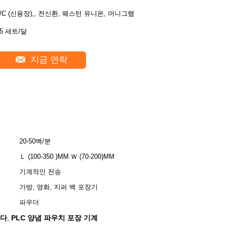
L/C (신용장),, 전신환, 웨스턴 유니온, 머니그램
25 세트/달
지금 연락
20-50백/분
Ｌ (100-350 )MM Ｗ (70-200)MM
기계적인 전송
가방, 영화, 지퍼 백 포장기
파우더
니다
PLC 양념 파우치 포장 기계
,