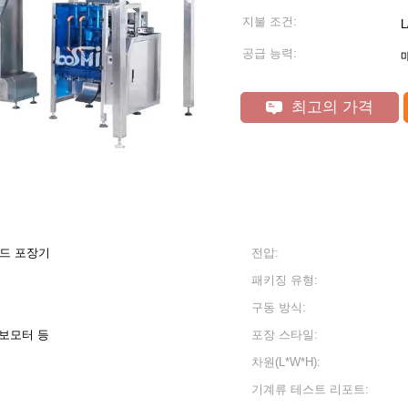
지불 조건:
공급 능력:
최고의 가격
헤드 포장기
전압:
패키징 유형:
구동 방식:
서보모터 등
포장 스타일:
차원(L*W*H):
기계류 테스트 리포트: