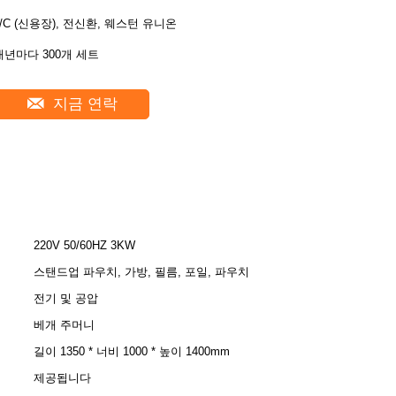
L/C (신용장), 전신환, 웨스턴 유니온
매년마다 300개 세트
지금 연락
220V 50/60HZ 3KW
스탠드업 파우치, 가방, 필름, 포일, 파우치
전기 및 공압
베개 주머니
길이 1350 * 너비 1000 * 높이 1400mm
제공됩니다