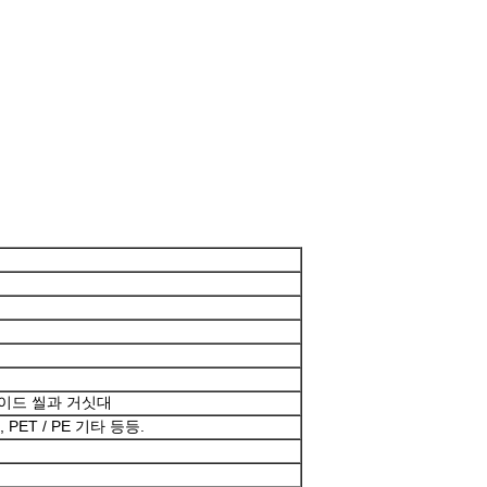
메시지를 남겨주세요
곧 다시 연락 드리겠습니다!
 사이드 씰과 거싯대
, PET / PE 기타 등등.