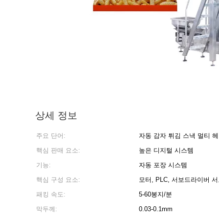
상세 정보
주요 단어:
자동 감자 튀김 스낵 멀티 
핵심 판매 요소:
높은 디지털 시스템
기능:
자동 포장 시스템
핵심 구성 요소:
모터, PLC, 서보드라이버 
패킹 속도:
5-60봉지/분
막두께:
0.03-0.1mm