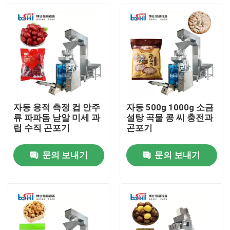
자동 용적 측정 컵 안주
자동 500g 1000g 소금
류 파파돔 낟알 미세 과
설탕 곡물 콩 씨 충전과
립 수직 곤포기
곤포기
문의 보내기
문의 보내기
홈
회사 소개
접촉