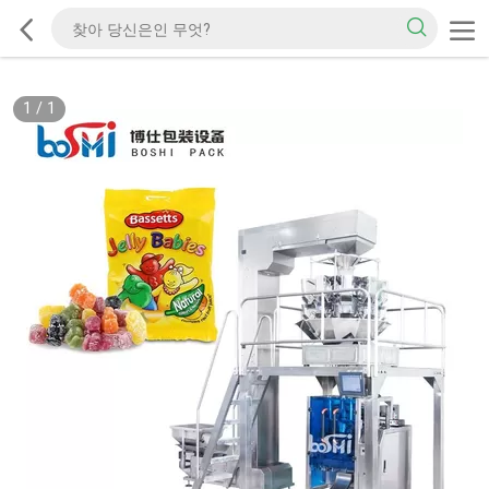
1
/
1