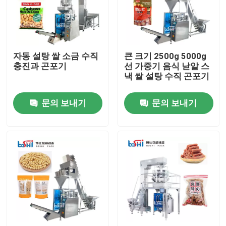
제품 소개
자동 설탕 쌀 소금 수직
큰 크기 2500g 5000g
분말 포장기
충진과 곤포기
선 가중기 음식 낟알 스
낵 쌀 설탕 수직 곤포기
수직 곤포기
문의 보내기
문의 보내기
과립 포장기
분말 충전 기계
스낵 곤포기
냉동 식품 곤포기