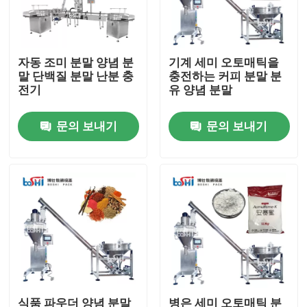
공장 견학
자동 조미 분말 양념 분
기계 세미 오토매틱을
말 단백질 분말 난분 충
충전하는 커피 분말 분
품질 관리
전기
유 양념 분말
문의 보내기
문의 보내기
문의하기
조회를 요청하다
분말 포장기
수직 곤포기
과립 포장기
식품 파우더 양념 분말
병은 세미 오토매틱 분