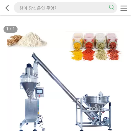
1
/
1