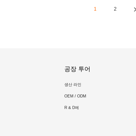
1
2
공장 투어
생산 라인
OEM / ODM
R & D에