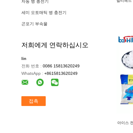
멀티헤드 
자동 병 충전기
세미 오토매틱 병 충전기
곤포기 부속물
저희에게 연락하십시오
lin
전화 번호 :
0086 15813620249
WhatsApp :
+8615813620249
접촉
아이스 캔