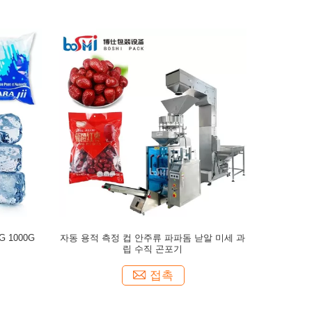
 1000G
자동 용적 측정 컵 안주류 파파돔 낟알 미세 과
립 수직 곤포기
접촉