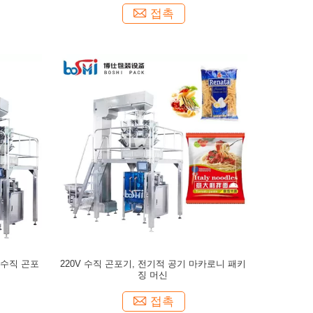
접촉
 수직 곤포
220V 수직 곤포기, 전기적 공기 마카로니 패키
징 머신
접촉