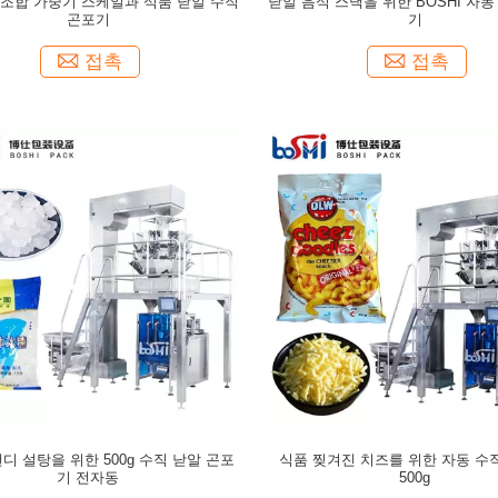
조합 가중기 스케일과 식품 낟알 수직
낟알 음식 스낵을 위한 BOSHI 자동
곤포기
기
접촉
접촉
디 설탕을 위한 500g 수직 낟알 곤포
식품 찢겨진 치즈를 위한 자동 수
기 전자동
500g