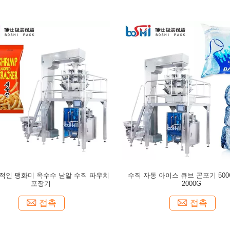
적인 팽화미 옥수수 낟알 수직 파우치
수직 자동 아이스 큐브 곤포기 500G
포장기
2000G
접촉
접촉