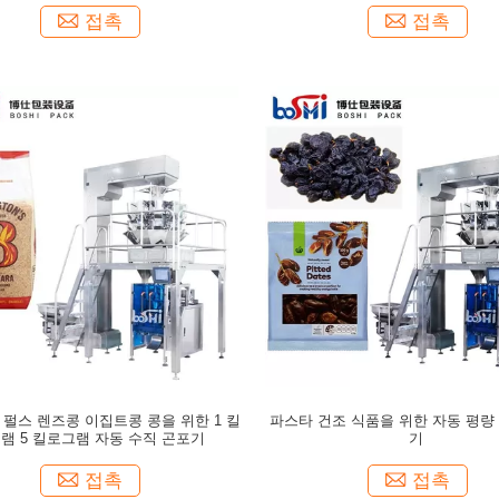
접촉
접촉
 펄스 렌즈콩 이집트콩 콩을 위한 1 킬
파스타 건조 식품을 위한 자동 평량
램 5 킬로그램 자동 수직 곤포기
기
접촉
접촉